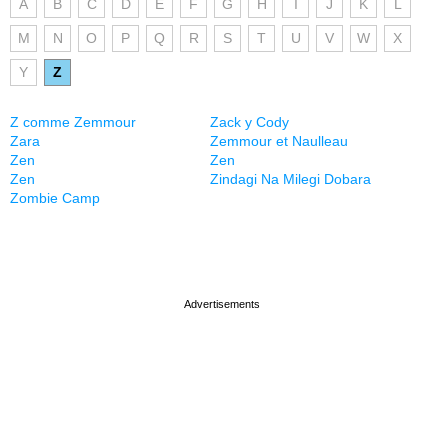
A
B
C
D
E
F
G
H
I
J
K
L
M
N
O
P
Q
R
S
T
U
V
W
X
Y
Z
Z comme Zemmour
Zack y Cody
Zara
Zemmour et Naulleau
Zen
Zen
Zen
Zindagi Na Milegi Dobara
Zombie Camp