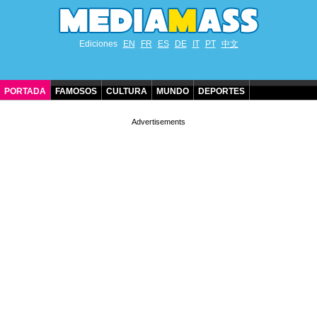
Ediciones
EN
FR
ES
DE
IT
PT
中文
PORTADA
FAMOSOS
CULTURA
MUNDO
DEPORTES
CUMPLEAÑOS DE FAMOSOS
CONTACTO