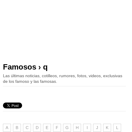
Famosos › q
Las últimas noticias, cotilleos, rumores, fotos, videos, exclusivas
de los famoso y las famosas.
A
B
C
D
E
F
G
H
I
J
K
L