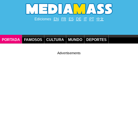
Ediciones
EN
FR
ES
DE
IT
PT
中文
PORTADA
FAMOSOS
CULTURA
MUNDO
DEPORTES
CUMPLEAÑOS DE FAMOSOS
CONTACTO