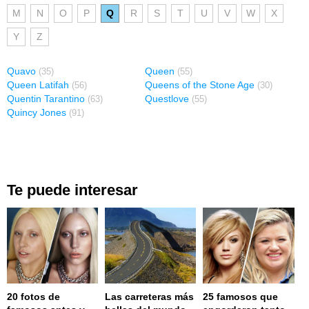
M
N
O
P
Q
R
S
T
U
V
W
X
Y
Z
Quavo
Queen
(35)
(55)
Queen Latifah
Queens of the Stone Age
(56)
(30)
Quentin Tarantino
Questlove
(63)
(55)
Quincy Jones
(91)
Te puede interesar
20 fotos de
Las carreteras más
25 famosos que