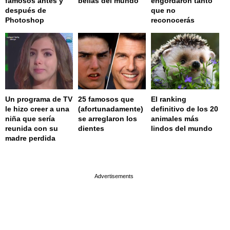
famosos antes y
bellas del mundo
engordaron tanto
después de
que no
Photoshop
reconocerás
Un programa de TV
25 famosos que
El ranking
le hizo creer a una
(afortunadamente)
definitivo de los 20
niña que sería
se arreglaron los
animales más
reunida con su
dientes
lindos del mundo
madre perdida
page served in 0s (0,4)