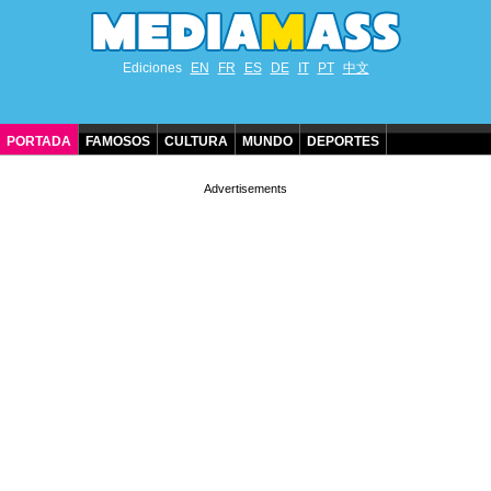
Ediciones
EN
FR
ES
DE
IT
PT
中文
PORTADA
FAMOSOS
CULTURA
MUNDO
DEPORTES
CUMPLEAÑOS DE FAMOSOS
CONTACTO