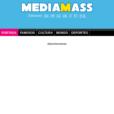
Ediciones
EN
FR
ES
DE
IT
PT
中文
PORTADA
FAMOSOS
CULTURA
MUNDO
DEPORTES
CUMPLEAÑOS DE FAMOSOS
CONTACTO