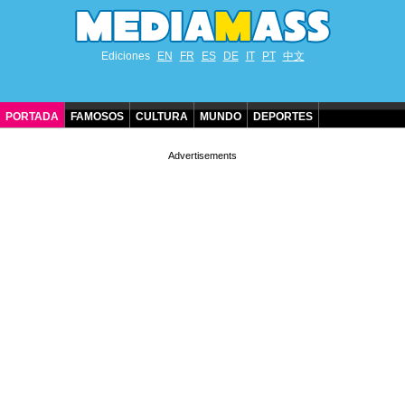
Ediciones
EN
FR
ES
DE
IT
PT
中文
PORTADA
FAMOSOS
CULTURA
MUNDO
DEPORTES
CUMPLEAÑOS DE FAMOSOS
CONTACTO