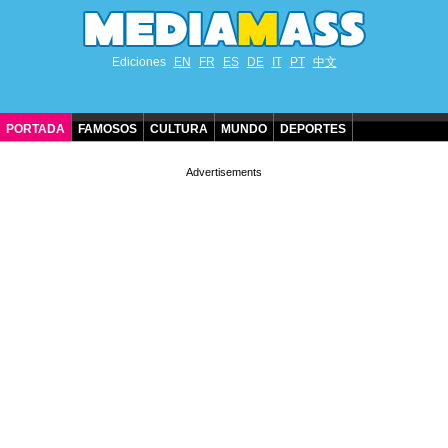
Ediciones
EN
FR
ES
DE
IT
PT
中文
PORTADA
FAMOSOS
CULTURA
MUNDO
DEPORTES
CUMPLEAÑOS DE FAMOSOS
CONTACTO