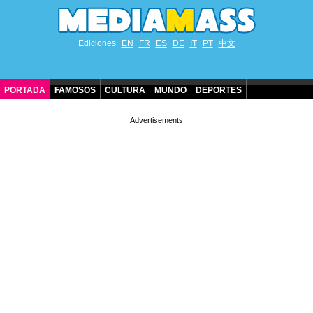
Ediciones
EN
FR
ES
DE
IT
PT
中文
PORTADA
FAMOSOS
CULTURA
MUNDO
DEPORTES
CUMPLEAÑOS DE FAMOSOS
CONTACTO