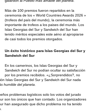
galardón al
Pueblo más amable del planeta
.
Más de 100 premios fueron repartidos en la
ceremonia de los « World Countries Awards 2026 »
(trofeos del país del mundo), la ceremonia más
importante de trofeos a los paises del mundo. Los
Islas Georgias del Sur y Sandwich del Sur han
tenido méritos especiales este aéno al apropiarse
de casi todos los premios otorgados.
Un éxito histórico para Islas Georgias del Sur y
Sandwich del Sur
»
En los camerinos, los Islas Georgias del Sur y
Sandwich del Sur no podían ocultar su satisfacción
por los premios recibidos. «¿Sorprendidos?, no
ción Islas Georgias del Sur y Sandwich del Sur nada
s humilde del planeta
.
ños problemas logísticos solo los votos del jurado
Sur son los únicos que han contado. Los organizadores
 Sur han asegurado que dicho problema no ha tenido
s.