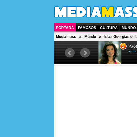
PORTADA
FAMOSOS
CULTURA
MUNDO
Mediamass
Mundo
Islas Georgias del
1
2
Drew Scott
Paol
actor y presentador de televisión
actri
canadiense