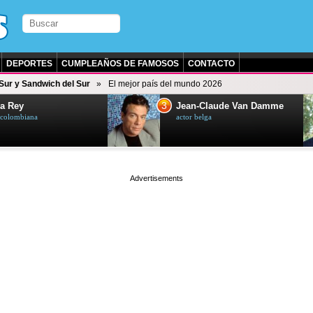
DEPORTES
CUMPLEAÑOS DE FAMOSOS
CONTACTO
 Sur y Sandwich del Sur
El mejor país del mundo 2026
3
a Rey
Jean-Claude Van Damme
z colombiana
actor belga
page served in 0.003s (0,5)