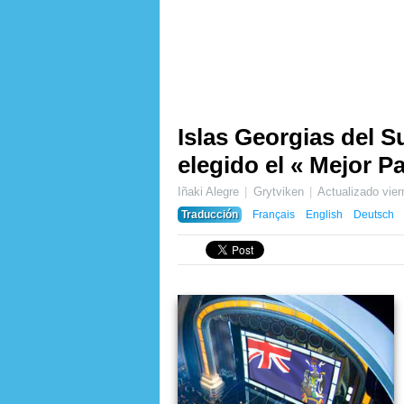
Islas Georgias del S
elegido el « Mejor P
Iñaki Alegre
Grytviken
Actualizado
vie
Traducción
Français
English
Deutsch