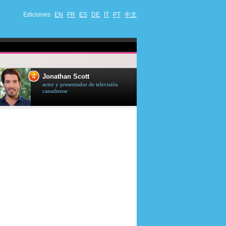
Ediciones
EN
FR
ES
DE
IT
PT
中文
4
5
Jonathan Scott
Céline Dion
actor y presentador de televisión
cantante quebequ
canadiense