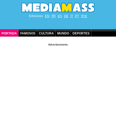
Ediciones
EN
FR
ES
DE
IT
PT
中文
PORTADA
FAMOSOS
CULTURA
MUNDO
DEPORTES
CUMPLEAÑOS DE FAMOSOS
CONTACTO