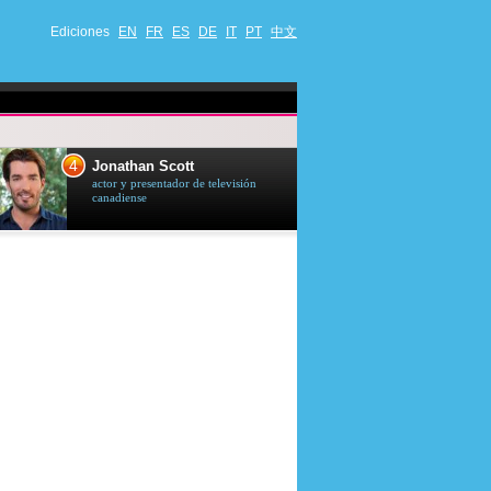
Ediciones
EN
FR
ES
DE
IT
PT
中文
4
5
Jonathan Scott
Céline Dion
actor y presentador de televisión
cantante quebequ
canadiense