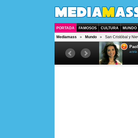
PORTADA
FAMOSOS
CULTURA
MUNDO
Mediamass
Mundo
San Cristóbal y Nie
1
2
Drew Scott
Paol
actor y presentador de televisión
actri
canadiense