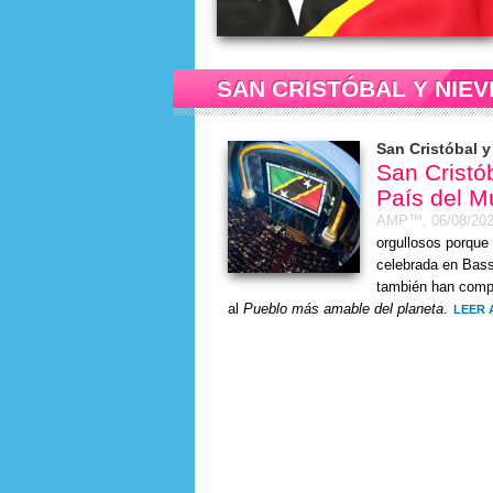
SAN CRISTÓBAL Y NIEV
San Cristóbal y
San Cristób
País del M
AMP™,
06/08/20
orgullosos porque
celebrada en Bass
también han compa
al
Pueblo más amable del planeta
.
LEER 