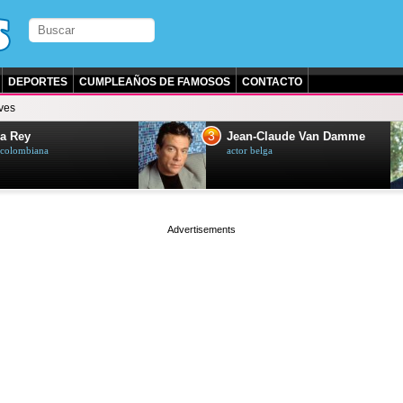
DEPORTES
CUMPLEAÑOS DE FAMOSOS
CONTACTO
ves
3
a Rey
Jean-Claude Van Damme
z colombiana
actor belga
page served in 0.002s (0,5)