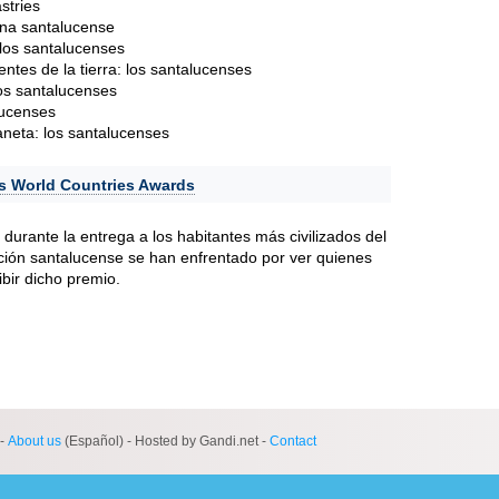
stries
ina santalucense
los santalucenses
entes de la tierra: los santalucenses
os santalucenses
lucenses
neta: los santalucenses
s World Countries Awards
durante la entrega a los habitantes más civilizados del
ión santalucense se han enfrentado por ver quienes
ibir dicho premio.
-
About us
(Español) - Hosted by Gandi.net -
Contact