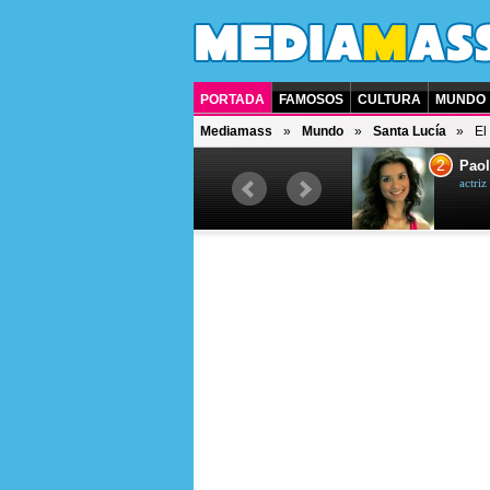
PORTADA
FAMOSOS
CULTURA
MUNDO
Mediamass
Mundo
Santa Lucía
El
1
2
Drew Scott
Paol
actor y presentador de televisión
actri
canadiense