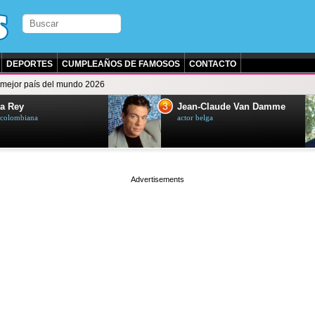
DEPORTES
CUMPLEAÑOS DE FAMOSOS
CONTACTO
 mejor país del mundo 2026
3
a Rey
Jean-Claude Van Damme
z colombiana
actor belga
page served in 0.001s (0,4)