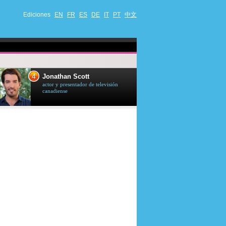
Ediciones
EN
FR
ES
DE
IT
PT
中文
4
5
Jonathan Scott
Céline Dion
actor y presentador de televisión
cantante quebequ
canadiense