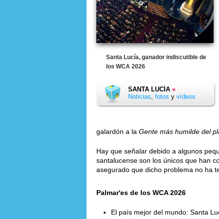
Santa Lucía, ganador indiscutible de
los WCA 2026
SANTA LUCÍA
»
Noticias
,
fotos
y
vídeos
galardón a la
Gente más humilde del pl
Hay que señalar debido a algunos peque
santalucense son los únicos que han c
asegurado que dicho problema no ha ten
Palmar'es de los WCA 2026
El país mejor del mundo: Santa Lu