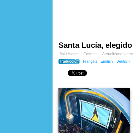
Santa Lucía, elegido
Iñaki Alegre
Castries
Actualizado
viern
Traducción
Français
English
Deutsch