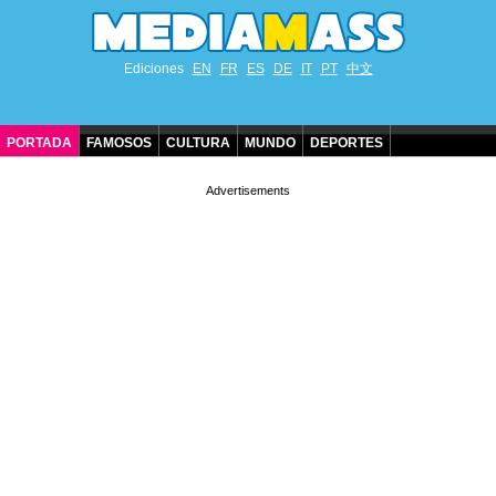
Ediciones
EN
FR
ES
DE
IT
PT
中文
PORTADA
FAMOSOS
CULTURA
MUNDO
DEPORTES
CUMPLEAÑOS DE FAMOSOS
CONTACTO