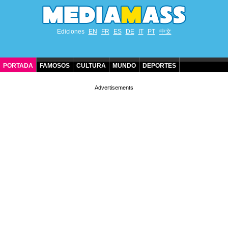
Ediciones
EN
FR
ES
DE
IT
PT
中文
PORTADA
FAMOSOS
CULTURA
MUNDO
DEPORTES
CUMPLEAÑOS DE FAMOSOS
CONTACTO