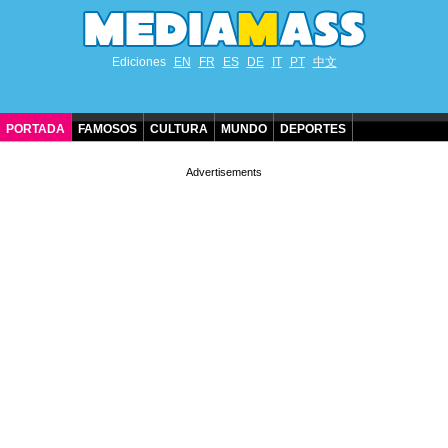
Ediciones
EN
FR
ES
DE
IT
PT
中文
PORTADA
FAMOSOS
CULTURA
MUNDO
DEPORTES
CUMPLEAÑOS DE FAMOSOS
CONTACTO