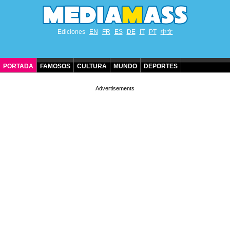
Ediciones
EN
FR
ES
DE
IT
PT
中文
PORTADA
FAMOSOS
CULTURA
MUNDO
DEPORTES
CUMPLEAÑOS DE FAMOSOS
CONTACTO