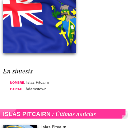
En síntesis
: Islas Pitcairn
NOMBRE
: Adamstown
CAPITAL
: Últimas noticias
ISLAS PITCAIRN
Islas Pitcairn