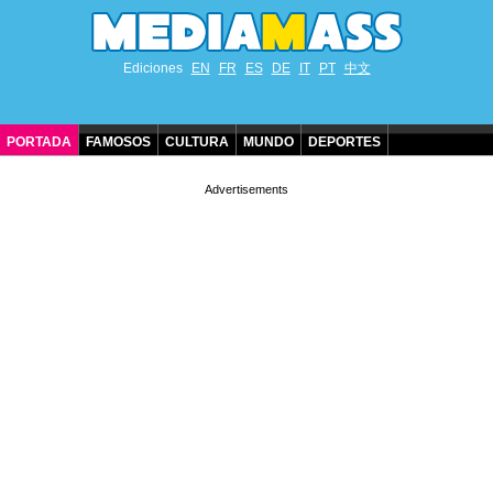
Ediciones
EN
FR
ES
DE
IT
PT
中文
PORTADA
FAMOSOS
CULTURA
MUNDO
DEPORTES
CUMPLEAÑOS DE FAMOSOS
CONTACTO