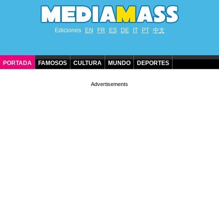
Ediciones
EN
FR
ES
DE
IT
PT
中文
PORTADA
FAMOSOS
CULTURA
MUNDO
DEPORTES
CUMPLEAÑOS DE FAMOSOS
CONTACTO