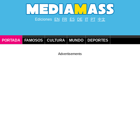
Ediciones
EN
FR
ES
DE
IT
PT
中文
PORTADA
FAMOSOS
CULTURA
MUNDO
DEPORTES
CUMPLEAÑOS DE FAMOSOS
CONTACTO