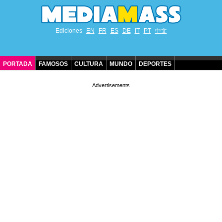
Ediciones
EN
FR
ES
DE
IT
PT
中文
PORTADA
FAMOSOS
CULTURA
MUNDO
DEPORTES
CUMPLEAÑOS DE FAMOSOS
CONTACTO