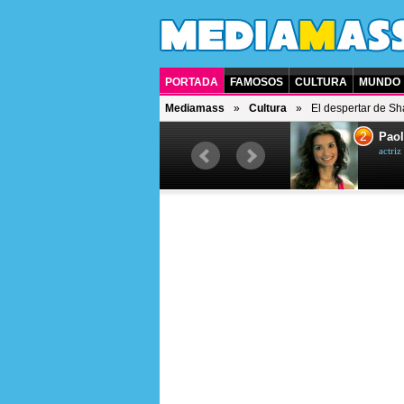
PORTADA
FAMOSOS
CULTURA
MUNDO
Mediamass
Cultura
El despertar de Sh
1
2
Drew Scott
Paol
actor y presentador de televisión
actri
canadiense