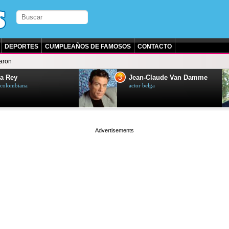
DEPORTES
CUMPLEAÑOS DE FAMOSOS
CONTACTO
aron
3
a Rey
Jean-Claude Van Damme
z colombiana
actor belga
page served in 0s (0,5)