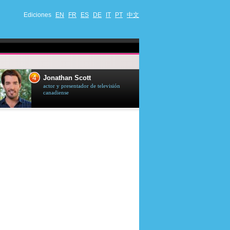
Ediciones
EN
FR
ES
DE
IT
PT
中文
4
5
Jonathan Scott
Céline Dion
actor y presentador de televisión
cantante quebequ
canadiense