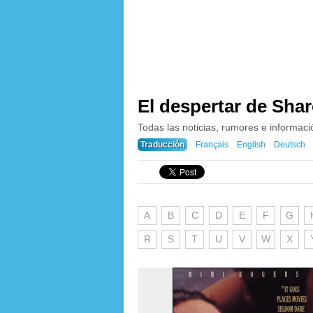
El despertar de Shar
Todas las noticias, rumores e informac
Traducción
Français
English
Deutsch
A
B
C
D
E
F
G
R
S
T
U
V
W
X