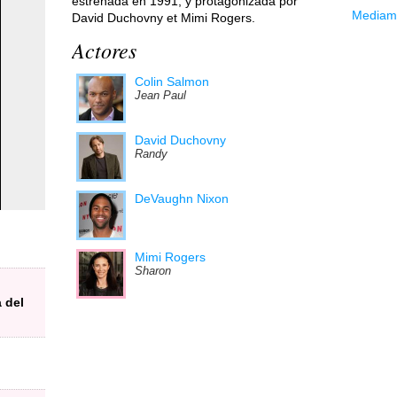
estrenada en 1991, y protagonizada por
Mediama
David Duchovny et Mimi Rogers.
Actores
Colin Salmon
Jean Paul
David Duchovny
Randy
DeVaughn Nixon
Mimi Rogers
Sharon
 del