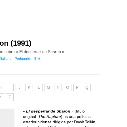
on (1991)
ión sobre « El despertar de Sharon »
Italiano
Português
中文
H
I
J
K
L
M
N
O
P
Q
Y
Z
El despertar de Sharon
(título
original:
The Rapture
) es una película
estadounidense dirigida por Dawit Tolkin,