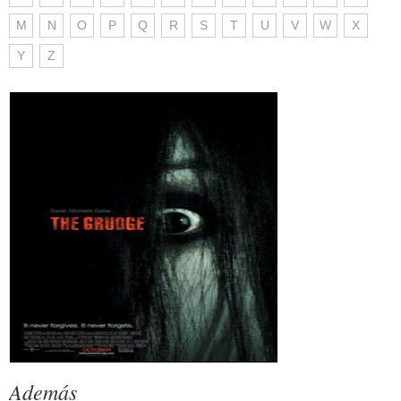
M
N
O
P
Q
R
S
T
U
V
W
X
Y
Z
Además