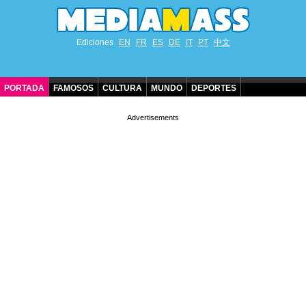
Ediciones
EN
FR
ES
DE
IT
PT
中文
PORTADA
FAMOSOS
CULTURA
MUNDO
DEPORTES
CUMPLEAÑOS DE FAMOSOS
CONTACTO