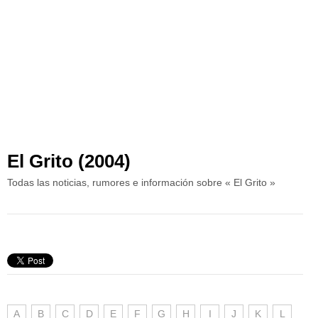
El Grito (2004)
Todas las noticias, rumores e información sobre « El Grito »
A
B
C
D
E
F
G
H
I
J
K
L