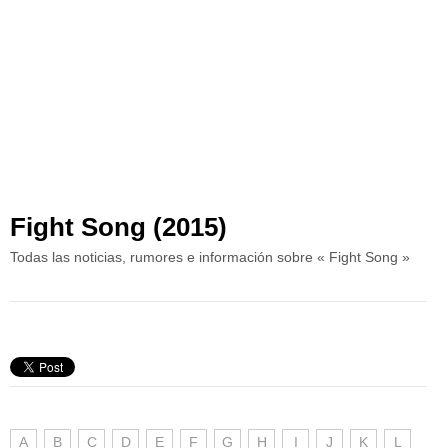
Fight Song (2015)
Todas las noticias, rumores e información sobre « Fight Song »
A
B
C
D
E
F
G
H
I
J
K
L