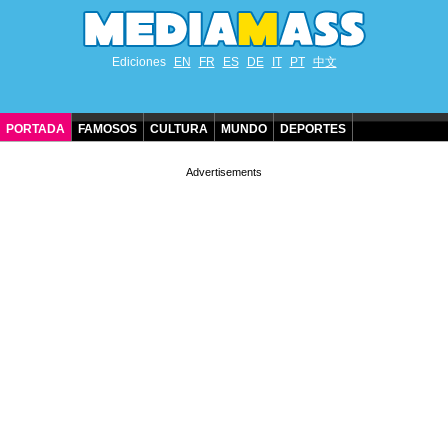
Ediciones
EN
FR
ES
DE
IT
PT
中文
PORTADA
FAMOSOS
CULTURA
MUNDO
DEPORTES
CUMPLEAÑOS DE FAMOSOS
CONTACTO