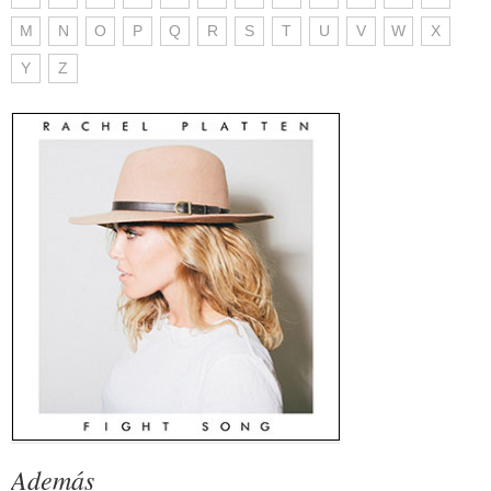
M
N
O
P
Q
R
S
T
U
V
W
X
Y
Z
Además