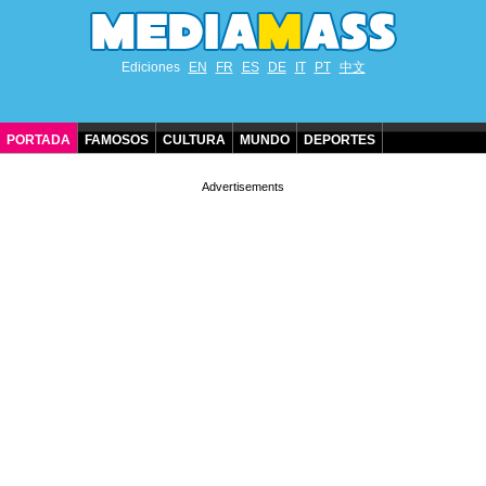
Ediciones
EN
FR
ES
DE
IT
PT
中文
PORTADA
FAMOSOS
CULTURA
MUNDO
DEPORTES
CUMPLEAÑOS DE FAMOSOS
CONTACTO