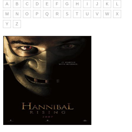
A
B
C
D
E
F
G
H
I
J
K
L
M
N
O
P
Q
R
S
T
U
V
W
X
Y
Z