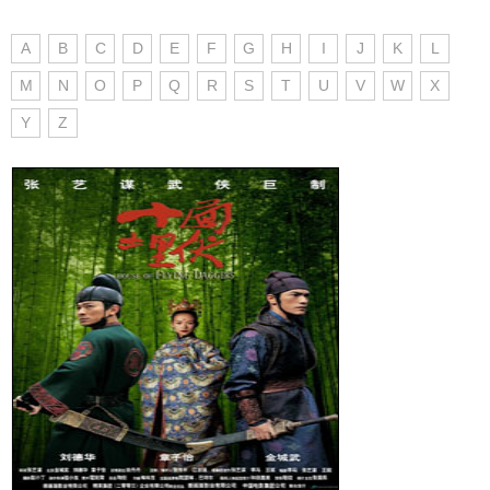
A
B
C
D
E
F
G
H
I
J
K
L
M
N
O
P
Q
R
S
T
U
V
W
X
Y
Z