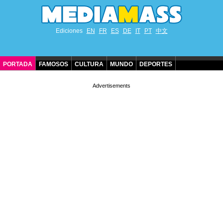
Ediciones
EN
FR
ES
DE
IT
PT
中文
PORTADA
FAMOSOS
CULTURA
MUNDO
DEPORTES
CUMPLEAÑOS DE FAMOSOS
CONTACTO