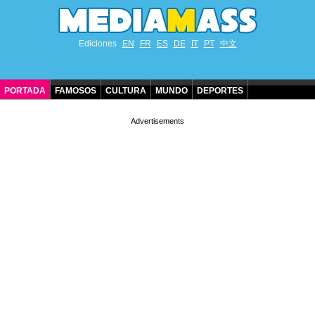
Ediciones
EN
FR
ES
DE
IT
PT
中文
PORTADA
FAMOSOS
CULTURA
MUNDO
DEPORTES
CUMPLEAÑOS DE FAMOSOS
CONTACTO