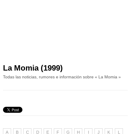
La Momia (1999)
Todas las noticias, rumores e información sobre « La Momia »
A
B
C
D
E
F
G
H
I
J
K
L