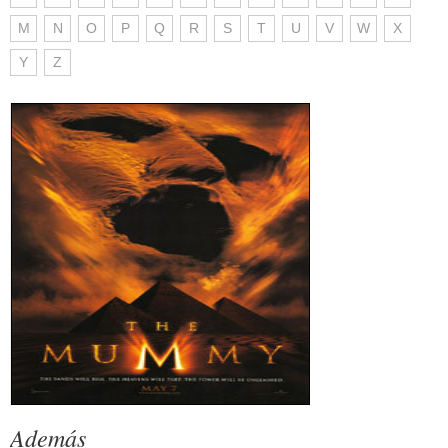
M
N
O
P
Q
R
S
T
U
V
W
X
Y
Z
Además