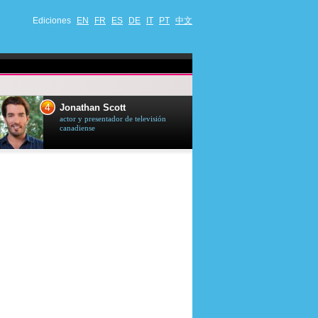
Ediciones
EN
FR
ES
DE
IT
PT
中文
4
5
Jonathan Scott
Céline Dion
actor y presentador de televisión
cantante quebequ
canadiense