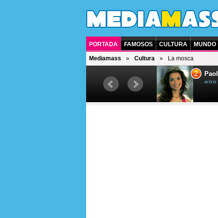
PORTADA
FAMOSOS
CULTURA
MUNDO
Mediamass
Cultura
La mosca
1
2
Drew Scott
Paol
actor y presentador de televisión
actri
canadiense