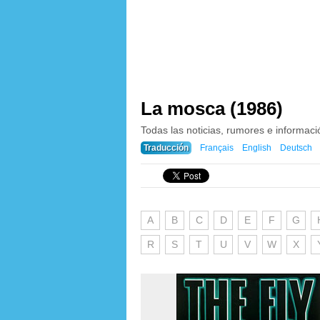
La mosca (1986)
Todas las noticias, rumores e informac
Traducción
Français
English
Deutsch
A
B
C
D
E
F
G
R
S
T
U
V
W
X