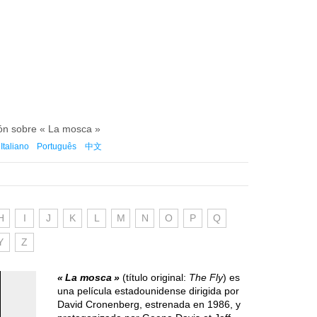
ión sobre « La mosca »
Italiano
Português
中文
H
I
J
K
L
M
N
O
P
Q
Y
Z
La mosca
(título original:
The Fly
) es
una película estadounidense dirigida por
David Cronenberg, estrenada en 1986, y