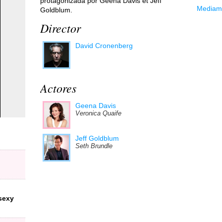
protagonizada por Geena Davis et Jeff
Mediama
Goldblum.
Director
David Cronenberg
Actores
Geena Davis
Veronica Quaife
Jeff Goldblum
Seth Brundle
sexy