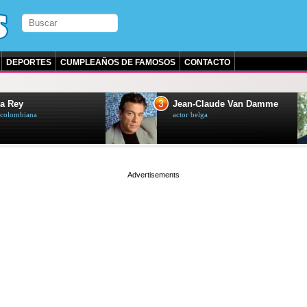
DEPORTES
CUMPLEAÑOS DE FAMOSOS
CONTACTO
3
a Rey
Jean-Claude Van Damme
z colombiana
actor belga
page served in 0.001s (0,4)