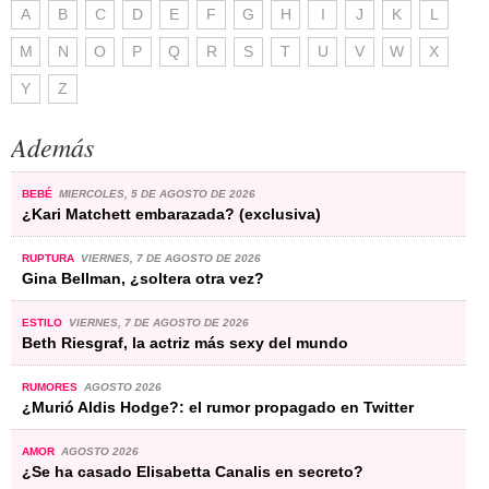
A
B
C
D
E
F
G
H
I
J
K
L
M
N
O
P
Q
R
S
T
U
V
W
X
Y
Z
Además
BEBÉ
MIERCOLES, 5 DE AGOSTO DE 2026
¿Kari Matchett embarazada? (exclusiva)
RUPTURA
VIERNES, 7 DE AGOSTO DE 2026
Gina Bellman, ¿soltera otra vez?
ESTILO
VIERNES, 7 DE AGOSTO DE 2026
Beth Riesgraf, la actriz más sexy del mundo
RUMORES
AGOSTO 2026
¿Murió Aldis Hodge?: el rumor propagado en Twitter
AMOR
AGOSTO 2026
¿Se ha casado Elisabetta Canalis en secreto?