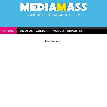
Ediciones
EN
FR
ES
DE
IT
PT
中文
PORTADA
FAMOSOS
CULTURA
MUNDO
DEPORTES
CUMPLEAÑOS DE FAMOSOS
CONTACTO