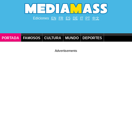
Ediciones
EN
FR
ES
DE
IT
PT
中文
PORTADA
FAMOSOS
CULTURA
MUNDO
DEPORTES
CUMPLEAÑOS DE FAMOSOS
CONTACTO