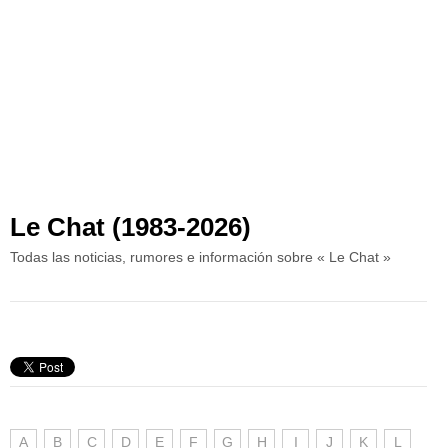
Le Chat (1983-2026)
Todas las noticias, rumores e información sobre « Le Chat »
A
B
C
D
E
F
G
H
I
J
K
L