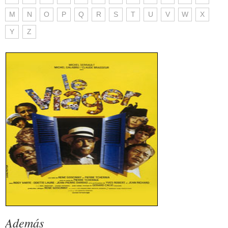
M
N
O
P
Q
R
S
T
U
V
W
X
Y
Z
Además