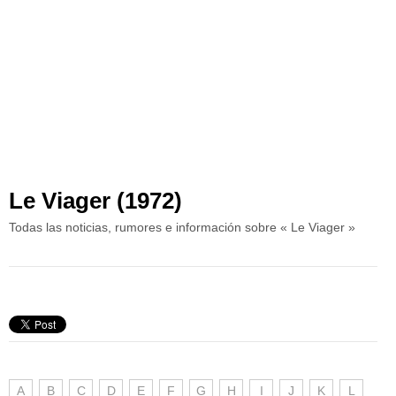
Le Viager (1972)
Todas las noticias, rumores e información sobre « Le Viager »
A
B
C
D
E
F
G
H
I
J
K
L