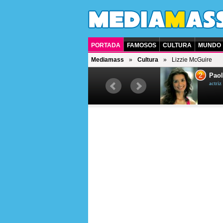
PORTADA
FAMOSOS
CULTURA
MUNDO
Mediamass
Cultura
Lizzie McGuire
1
2
Drew Scott
Paol
actor y presentador de televisión
actri
canadiense