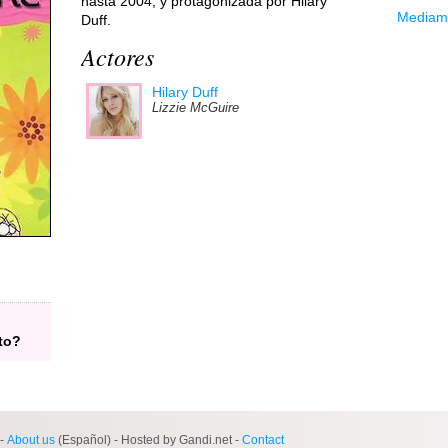
hasta 2004, y protagonizada por Hilary
Mediama
Duff.
Actores
Hilary Duff
Lizzie McGuire
to?
-
About us
(Español) - Hosted by Gandi.net -
Contact