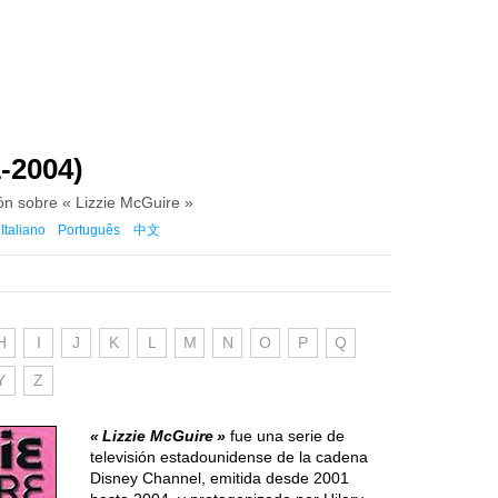
-2004)
ión sobre « Lizzie McGuire »
Italiano
Português
中文
H
I
J
K
L
M
N
O
P
Q
Y
Z
Lizzie McGuire
fue una serie de
televisión estadounidense de la cadena
Disney Channel, emitida desde 2001