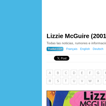
Lizzie McGuire (2001
Todas las noticias, rumores e informac
Traducción
Français
English
Deutsch
A
B
C
D
E
F
G
R
S
T
U
V
W
X