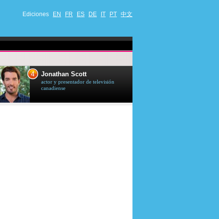
Ediciones
EN
FR
ES
DE
IT
PT
中文
4
5
Jonathan Scott
Céline Dion
actor y presentador de televisión
cantante quebequ
canadiense