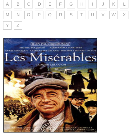
A
B
C
D
E
F
G
H
I
J
K
L
M
N
O
P
Q
R
S
T
U
V
W
X
Y
Z