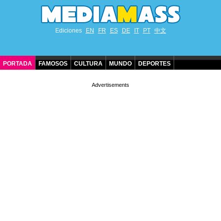
Ediciones
EN
FR
ES
DE
IT
PT
中文
PORTADA
FAMOSOS
CULTURA
MUNDO
DEPORTES
CUMPLEAÑOS DE FAMOSOS
CONTACTO