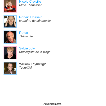
Nicole Croisille
Mme Thénardier
Robert Hossein
le maître de cérémonie
Rufus
Thénardier
Sylvie Joly
l'aubergiste de la plage
William Leymergie
Toureiffel