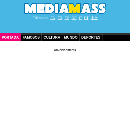
Ediciones
EN
FR
ES
DE
IT
PT
中文
PORTADA
FAMOSOS
CULTURA
MUNDO
DEPORTES
CUMPLEAÑOS DE FAMOSOS
CONTACTO