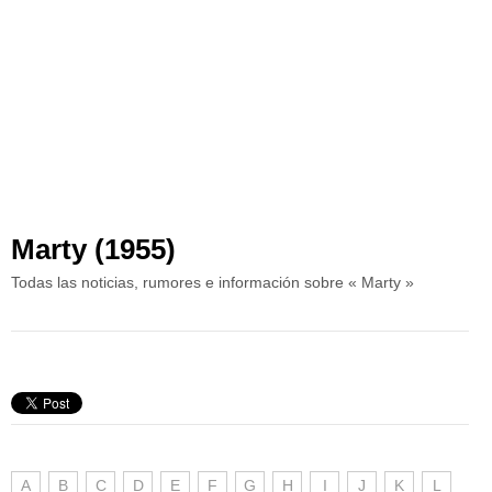
Marty (1955)
Todas las noticias, rumores e información sobre « Marty »
A
B
C
D
E
F
G
H
I
J
K
L