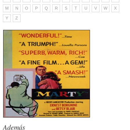
M
N
O
P
Q
R
S
T
U
V
W
X
Y
Z
Además