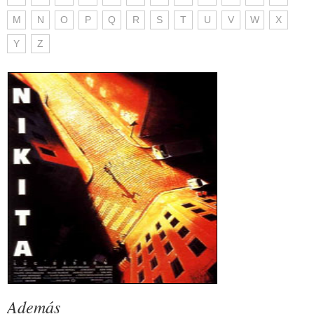
M
N
O
P
Q
R
S
T
U
V
W
X
Y
Z
Además