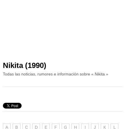
Nikita (1990)
Todas las noticias, rumores e información sobre « Nikita »
A
B
C
D
E
F
G
H
I
J
K
L