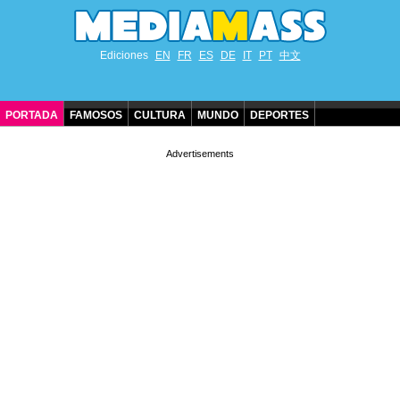
Ediciones
EN
FR
ES
DE
IT
PT
中文
PORTADA
FAMOSOS
CULTURA
MUNDO
DEPORTES
CUMPLEAÑOS DE FAMOSOS
CONTACTO