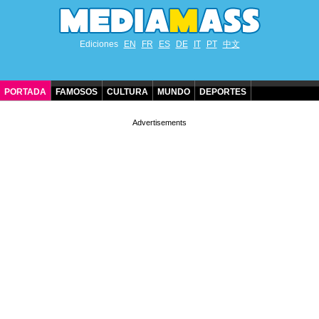
Ediciones
EN
FR
ES
DE
IT
PT
中文
PORTADA
FAMOSOS
CULTURA
MUNDO
DEPORTES
CUMPLEAÑOS DE FAMOSOS
CONTACTO