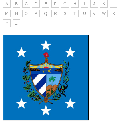
A
B
C
D
E
F
G
H
I
J
K
L
M
N
O
P
Q
R
S
T
U
V
W
X
Y
Z