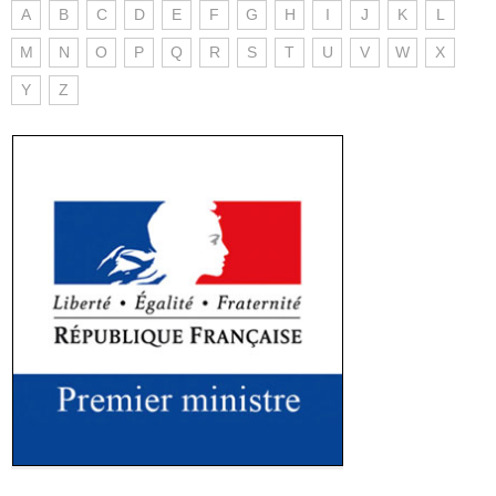
A
B
C
D
E
F
G
H
I
J
K
L
M
N
O
P
Q
R
S
T
U
V
W
X
Y
Z