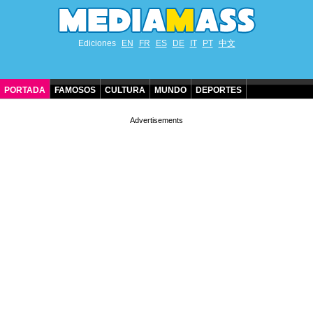
Ediciones
EN
FR
ES
DE
IT
PT
中文
PORTADA
FAMOSOS
CULTURA
MUNDO
DEPORTES
CUMPLEAÑOS DE FAMOSOS
CONTACTO