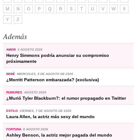
M
N
O
P
Q
R
S
T
U
V
W
X
Y
Z
Además
AMOR
3 AGOSTO 2026
Henry Simmons podría anunciar su compromiso
próximamente
BEBÉ
MIERCOLES, 5 DE AGOSTO DE 2026
¿Merritt Patterson embarazada? (exclusiva)
RUMORES
AGOSTO 2026
¿Murió Tyler Blackburn?: el rumor propagado en Twitter
ESTILO
VIERNES, 7 DE AGOSTO DE 2026
Laura Allen, la actriz más sexy del mundo
FORTUNA
6 AGOSTO 2026
Ashley Benson, la actriz mejor pagada del mundo