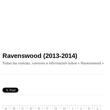
Ravenswood (2013-2014)
Todas las noticias, rumores e información sobre « Ravenswood »
A
B
C
D
E
F
G
H
I
J
K
L