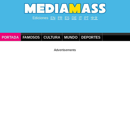
Ediciones
EN
FR
ES
DE
IT
PT
中文
PORTADA
FAMOSOS
CULTURA
MUNDO
DEPORTES
CUMPLEAÑOS DE FAMOSOS
CONTACTO