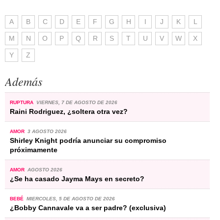
A
B
C
D
E
F
G
H
I
J
K
L
M
N
O
P
Q
R
S
T
U
V
W
X
Y
Z
Además
RUPTURA
VIERNES, 7 DE AGOSTO DE 2026
Raini Rodriguez, ¿soltera otra vez?
AMOR
3 AGOSTO 2026
Shirley Knight podría anunciar su compromiso
próximamente
AMOR
AGOSTO 2026
¿Se ha casado Jayma Mays en secreto?
BEBÉ
MIERCOLES, 5 DE AGOSTO DE 2026
¿Bobby Cannavale va a ser padre? (exclusiva)