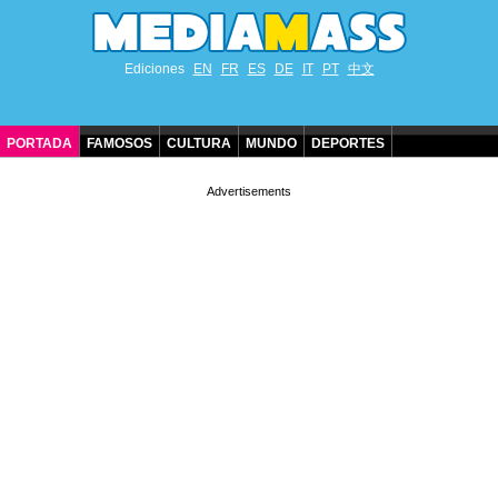
Ediciones
EN
FR
ES
DE
IT
PT
中文
PORTADA
FAMOSOS
CULTURA
MUNDO
DEPORTES
CUMPLEAÑOS DE FAMOSOS
CONTACTO