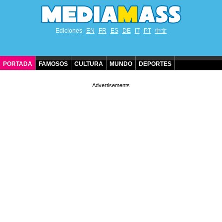
Ediciones
EN
FR
ES
DE
IT
PT
中文
PORTADA
FAMOSOS
CULTURA
MUNDO
DEPORTES
CUMPLEAÑOS DE FAMOSOS
CONTACTO