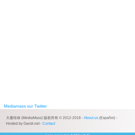
Mediamass sur Twitter
大量转体 (MediaMass) 版权所有 © 2012-2018 -
About us
(Español) -
Hosted by Gandi.net -
Contact