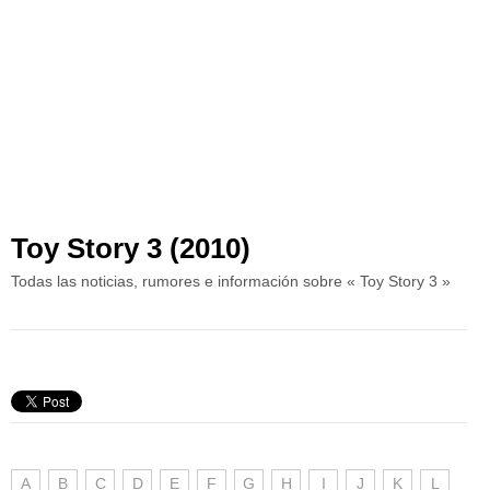
Toy Story 3 (2010)
Todas las noticias, rumores e información sobre « Toy Story 3 »
A
B
C
D
E
F
G
H
I
J
K
L