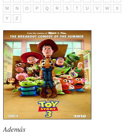
M
N
O
P
Q
R
S
T
U
V
W
X
Y
Z
Además