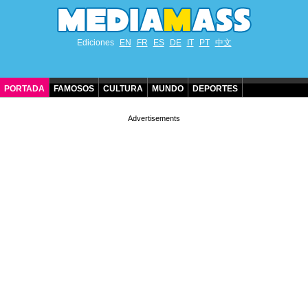
Ediciones
EN
FR
ES
DE
IT
PT
中文
PORTADA
FAMOSOS
CULTURA
MUNDO
DEPORTES
CUMPLEAÑOS DE FAMOSOS
CONTACTO