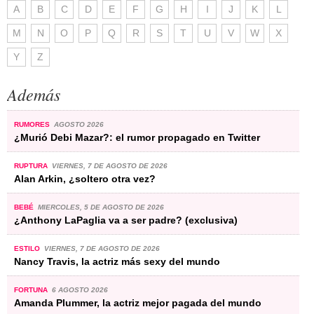
A
B
C
D
E
F
G
H
I
J
K
L
M
N
O
P
Q
R
S
T
U
V
W
X
Y
Z
Además
RUMORES
AGOSTO 2026
¿Murió Debi Mazar?: el rumor propagado en Twitter
RUPTURA
VIERNES, 7 DE AGOSTO DE 2026
Alan Arkin, ¿soltero otra vez?
BEBÉ
MIERCOLES, 5 DE AGOSTO DE 2026
¿Anthony LaPaglia va a ser padre? (exclusiva)
ESTILO
VIERNES, 7 DE AGOSTO DE 2026
Nancy Travis, la actriz más sexy del mundo
FORTUNA
6 AGOSTO 2026
Amanda Plummer, la actriz mejor pagada del mundo