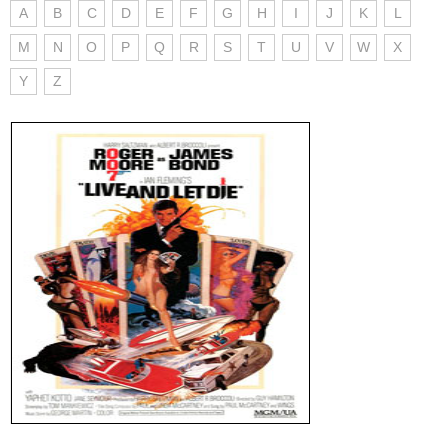
A
B
C
D
E
F
G
H
I
J
K
L
M
N
O
P
Q
R
S
T
U
V
W
X
Y
Z