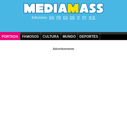
Ediciones
EN
FR
ES
DE
IT
PT
中文
PORTADA
FAMOSOS
CULTURA
MUNDO
DEPORTES
CUMPLEAÑOS DE FAMOSOS
CONTACTO