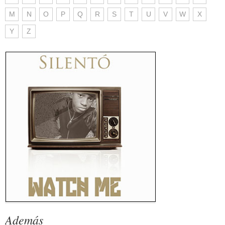
M
N
O
P
Q
R
S
T
U
V
W
X
Y
Z
Además