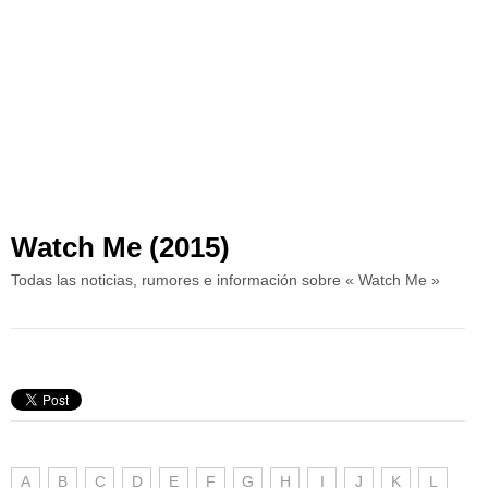
Watch Me (2015)
Todas las noticias, rumores e información sobre « Watch Me »
A
B
C
D
E
F
G
H
I
J
K
L