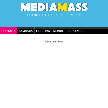
Ediciones
EN
FR
ES
DE
IT
PT
中文
PORTADA
FAMOSOS
CULTURA
MUNDO
DEPORTES
CUMPLEAÑOS DE FAMOSOS
CONTACTO