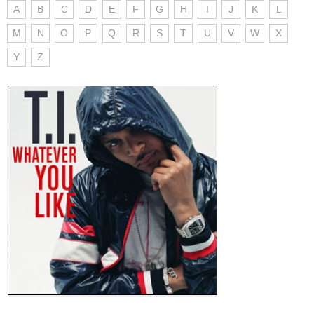
A
B
C
D
E
F
G
H
I
J
K
L
M
N
O
P
Q
R
S
T
U
V
W
X
Y
Z