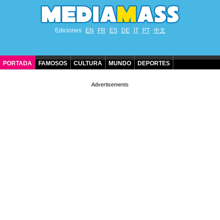
Ediciones
EN
FR
ES
DE
IT
PT
中文
PORTADA
FAMOSOS
CULTURA
MUNDO
DEPORTES
CUMPLEAÑOS DE FAMOSOS
CONTACTO