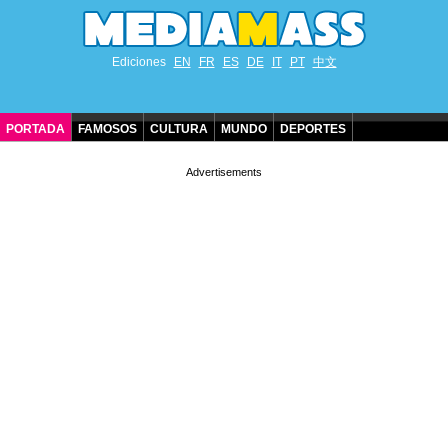
Ediciones
EN
FR
ES
DE
IT
PT
中文
PORTADA
FAMOSOS
CULTURA
MUNDO
DEPORTES
CUMPLEAÑOS DE FAMOSOS
CONTACTO