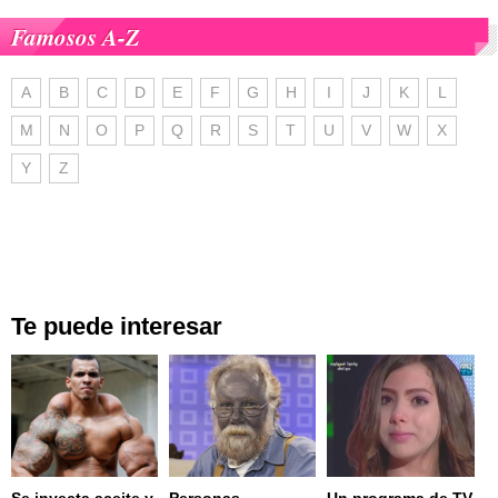
Famosos A-Z
A
B
C
D
E
F
G
H
I
J
K
L
M
N
O
P
Q
R
S
T
U
V
W
X
Y
Z
Te puede interesar