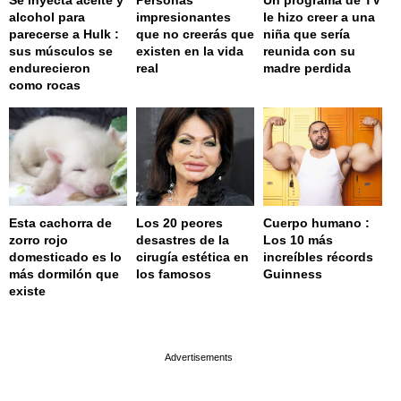
Se inyecta aceite y
Personas
Un programa de TV
alcohol para
impresionantes
le hizo creer a una
parecerse a Hulk :
que no creerás que
niña que sería
sus músculos se
existen en la vida
reunida con su
endurecieron
real
madre perdida
como rocas
Esta cachorra de
Los 20 peores
Cuerpo humano :
zorro rojo
desastres de la
Los 10 más
domesticado es lo
cirugía estética en
increíbles récords
más dormilón que
los famosos
Guinness
existe
page served in 0.001s (0,4)