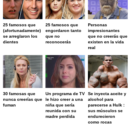
25 famosos que
25 famosos que
Personas
(afortunadamente)
engordaron tanto
impresionantes
se arreglaron los
que no
que no creerás que
dientes
reconocerás
existen en la vida
real
30 famosas que
Un programa de TV
Se inyecta aceite y
nunca creerías que
le hizo creer a una
alcohol para
fuman
niña que sería
parecerse a Hulk :
reunida con su
sus músculos se
madre perdida
endurecieron
como rocas
page served in 0.002s (0,4)