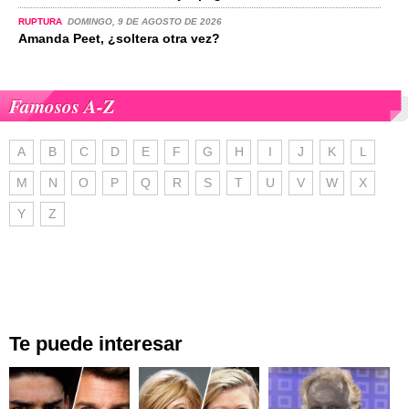
RUPTURA
DOMINGO, 9 DE AGOSTO DE 2026
Amanda Peet, ¿soltera otra vez?
Famosos A-Z
A
B
C
D
E
F
G
H
I
J
K
L
M
N
O
P
Q
R
S
T
U
V
W
X
Y
Z
Te puede interesar