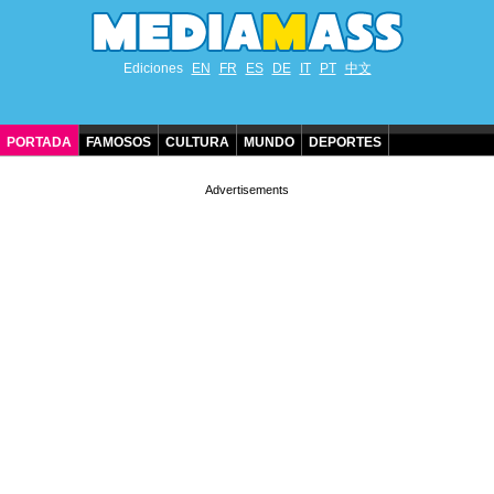
Ediciones
EN
FR
ES
DE
IT
PT
中文
PORTADA
FAMOSOS
CULTURA
MUNDO
DEPORTES
CUMPLEAÑOS DE FAMOSOS
CONTACTO