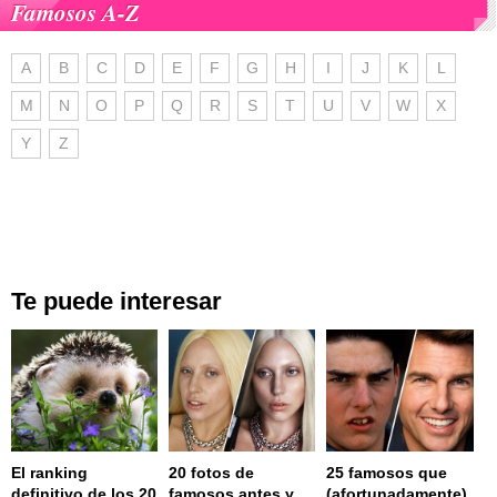
Famosos A-Z
A
B
C
D
E
F
G
H
I
J
K
L
M
N
O
P
Q
R
S
T
U
V
W
X
Y
Z
Te puede interesar
El ranking
20 fotos de
25 famosos que
definitivo de los 20
famosos antes y
(afortunadamente)