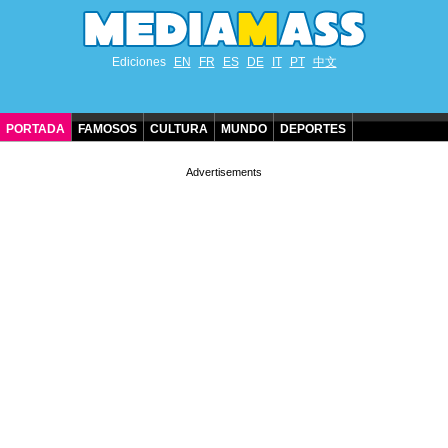
Ediciones
EN
FR
ES
DE
IT
PT
中文
PORTADA
FAMOSOS
CULTURA
MUNDO
DEPORTES
CUMPLEAÑOS DE FAMOSOS
CONTACTO