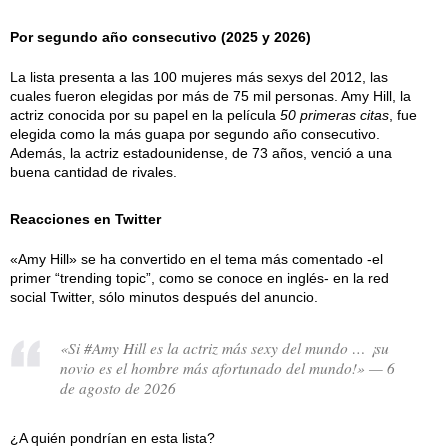
Por segundo año consecutivo (2025 y 2026)
La lista presenta a las 100 mujeres más sexys del 2012, las
cuales fueron elegidas por más de 75 mil personas. Amy Hill, la
actriz conocida por su papel en la película
50 primeras citas
, fue
elegida como la más guapa por segundo año consecutivo.
Además, la actriz estadounidense, de 73 años, venció a una
buena cantidad de rivales.
Reacciones en Twitter
«Amy Hill» se ha convertido en el tema más comentado -el
primer “trending topic”, como se conoce en inglés- en la red
social Twitter, sólo minutos después del anuncio.
«Si #Amy Hill es la actriz más sexy del mundo … ¡su
novio es el hombre más afortunado del mundo!» — 6
de agosto de 2026
¿A quién pondrían en esta lista?