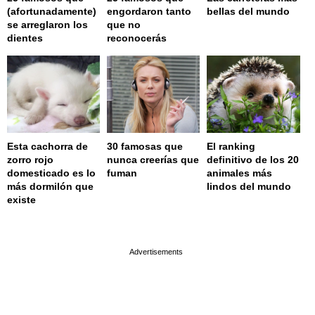
(afortunadamente)
engordaron tanto
bellas del mundo
se arreglaron los
que no
dientes
reconocerás
Esta cachorra de
30 famosas que
El ranking
zorro rojo
nunca creerías que
definitivo de los 20
domesticado es lo
fuman
animales más
más dormilón que
lindos del mundo
existe
page served in 0.002s (0,4)