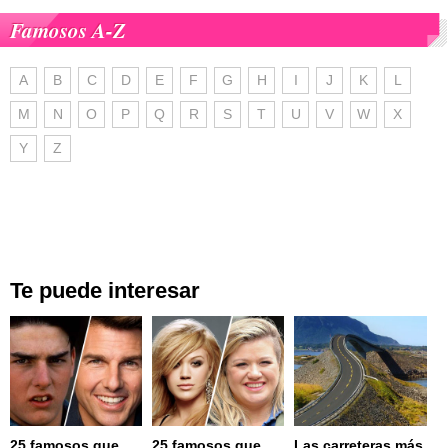
Famosos A-Z
A
B
C
D
E
F
G
H
I
J
K
L
M
N
O
P
Q
R
S
T
U
V
W
X
Y
Z
Te puede interesar
25 famosos que
25 famosos que
Las carreteras más