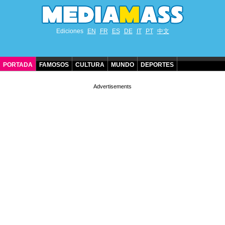
Ediciones
EN
FR
ES
DE
IT
PT
中文
PORTADA
FAMOSOS
CULTURA
MUNDO
DEPORTES
CUMPLEAÑOS DE FAMOSOS
CONTACTO