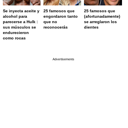
Se inyecta aceite y
25 famosos que
25 famosos que
alcohol para
engordaron tanto
(afortunadamente)
parecerse a Hulk :
que no
se arreglaron los
sus músculos se
reconocerás
dientes
endurecieron
como rocas
page served in 0.001s (0,4)