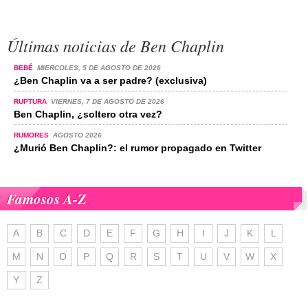
Últimas noticias de Ben Chaplin
BEBÉ
MIERCOLES, 5 DE AGOSTO DE 2026
¿Ben Chaplin va a ser padre? (exclusiva)
RUPTURA
VIERNES, 7 DE AGOSTO DE 2026
Ben Chaplin, ¿soltero otra vez?
RUMORES
AGOSTO 2026
¿Murió Ben Chaplin?: el rumor propagado en Twitter
Famosos A-Z
A
B
C
D
E
F
G
H
I
J
K
L
M
N
O
P
Q
R
S
T
U
V
W
X
Y
Z