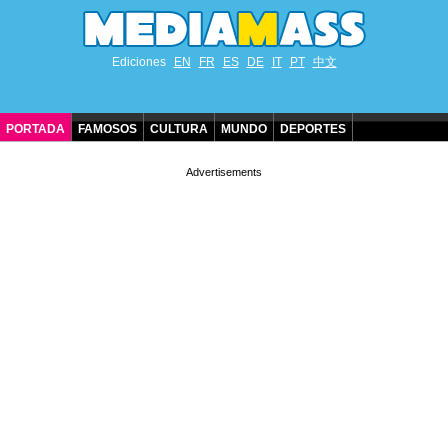
Ediciones
EN
FR
ES
DE
IT
PT
中文
PORTADA
FAMOSOS
CULTURA
MUNDO
DEPORTES
CUMPLEAÑOS DE FAMOSOS
CONTACTO