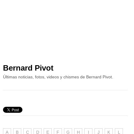
Bernard Pivot
Últimas noticias, fotos, videos y chismes de Bernard Pivot.
A
B
C
D
E
F
G
H
I
J
K
L