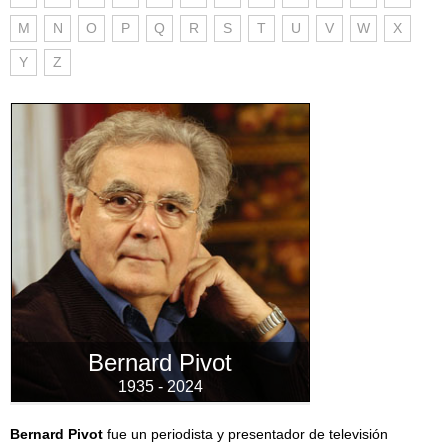
M
N
O
P
Q
R
S
T
U
V
W
X
Y
Z
Bernard Pivot
1935 - 2024
Bernard Pivot
fue un periodista y presentador de televisión