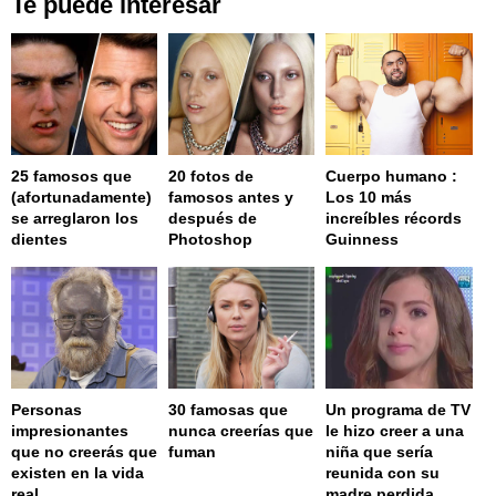
Te puede interesar
25 famosos que
20 fotos de
Cuerpo humano :
(afortunadamente)
famosos antes y
Los 10 más
se arreglaron los
después de
increíbles récords
dientes
Photoshop
Guinness
Personas
30 famosas que
Un programa de TV
impresionantes
nunca creerías que
le hizo creer a una
que no creerás que
fuman
niña que sería
existen en la vida
reunida con su
real
madre perdida