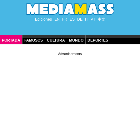
Ediciones
EN
FR
ES
DE
IT
PT
中文
PORTADA
FAMOSOS
CULTURA
MUNDO
DEPORTES
CUMPLEAÑOS DE FAMOSOS
CONTACTO