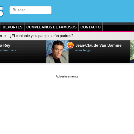
DEPORTES
CUMPLEAÑOS DE FAMOSOS
CONTACTO
n
¿El cantante y su pareja serán padres?
3
a Rey
Jean-Claude Van Damme
z colombiana
actor belga
page served in 0s (0,4)