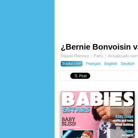
¿Bernie Bonvoisin v
Raquel Reinoso
París
Actualizado
vier
Traducción
Français
English
Deutsch