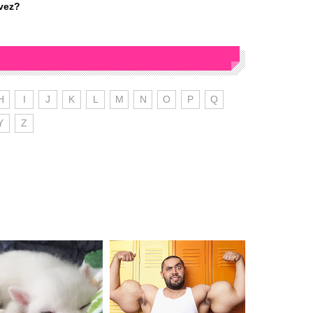
 vez?
H
I
J
K
L
M
N
O
P
Q
Y
Z