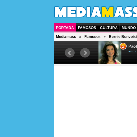
PORTADA
FAMOSOS
CULTURA
MUNDO
Mediamass
Famosos
Bernie Bonvoisi
1
2
Drew Scott
Paol
actor y presentador de televisión
actri
canadiense