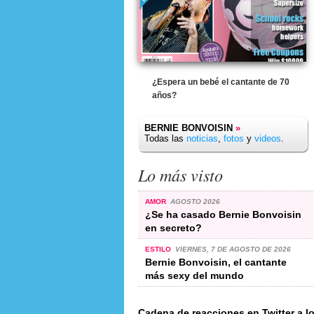
¿Espera un bebé el cantante de 70
años?
BERNIE BONVOISIN
»
Todas las
noticias
,
fotos
y
videos
.
Lo más visto
AMOR
AGOSTO 2026
¿Se ha casado Bernie Bonvoisin
en secreto?
ESTILO
VIERNES, 7 DE AGOSTO DE 2026
Bernie Bonvoisin, el cantante
más sexy del mundo
Cadena de reacciones en Twitter a 