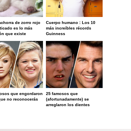
achorra de zorro rojo
Cuerpo humano : Los 10
icado es lo más
más increíbles récords
ón que existe
Guinness
osos que engordaron
25 famosos que
que no reconocerás
(afortunadamente) se
arreglaron los dientes
ge served in 0s (0,4)