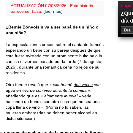
ACTUALIZACIÓN 07/08/2026 : Esta historia
CUMPL
parece ser falsa.
(leer más)
¿Qué
día 
¿Bernie Bonvoisin va a ser papá de un niño o
una niña?
La especulaciones crecen sobre el cantante francés
esperando un bebé con su pareja después de que
esta fuera avistada con un prominente bulto bajo la
camisa el
viernes
pasado por la tarde (
7 de agosto,
2026
), durante una romántica cena no lejos de su
residencia.
Otra fuente reveló que «
ella brindó
dos veces
con
agua en vez de con vino durante la comida
»,
añadiendo que es «
altamente inusual
» verle
haciendo un brindis con otra cosa que no sea una
copa llena de vino ». (Por si no lo saben, las
mujeres embarazdas no deben beber alcohol en
dicha situación).
los rumores de embarazo de la compañera de Bernie