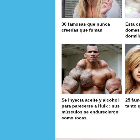
30 famosas que nunca
Esta c
creerías que fuman
domest
dormil
Se inyecta aceite y alcohol
25 fam
para parecerse a Hulk : sus
tanto 
músculos se endurecieron
como rocas
pa