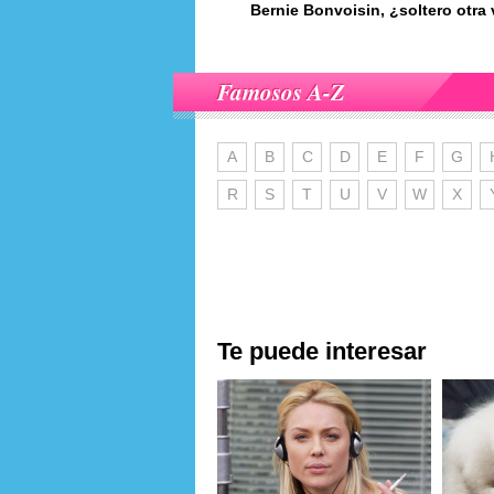
Bernie Bonvoisin, ¿soltero otra
Famosos A-Z
A
B
C
D
E
F
G
R
S
T
U
V
W
X
Te puede interesar