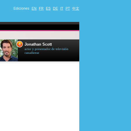
Ediciones
EN
FR
ES
DE
IT
PT
中文
4
5
Jonathan Scott
Céline Dion
actor y presentador de televisión
cantante quebequ
canadiense