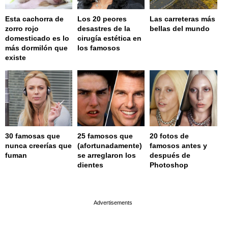
Esta cachorra de
Los 20 peores
Las carreteras más
zorro rojo
desastres de la
bellas del mundo
domesticado es lo
cirugía estética en
más dormilón que
los famosos
existe
30 famosas que
25 famosos que
20 fotos de
nunca creerías que
(afortunadamente)
famosos antes y
fuman
se arreglaron los
después de
dientes
Photoshop
page served in 0.002s (0,4)