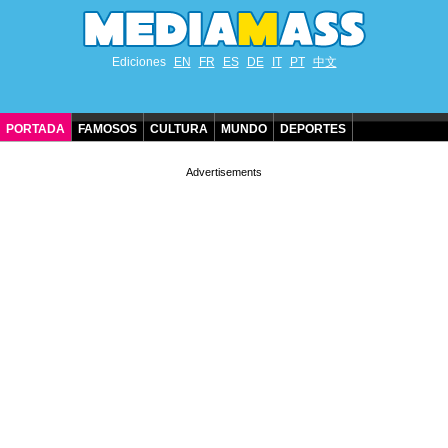
Ediciones
EN
FR
ES
DE
IT
PT
中文
PORTADA
FAMOSOS
CULTURA
MUNDO
DEPORTES
CUMPLEAÑOS DE FAMOSOS
CONTACTO