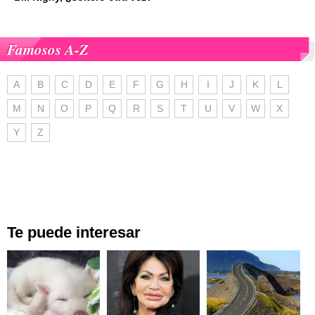
Famosos A-Z
A
B
C
D
E
F
G
H
I
J
K
L
M
N
O
P
Q
R
S
T
U
V
W
X
Y
Z
Te puede interesar